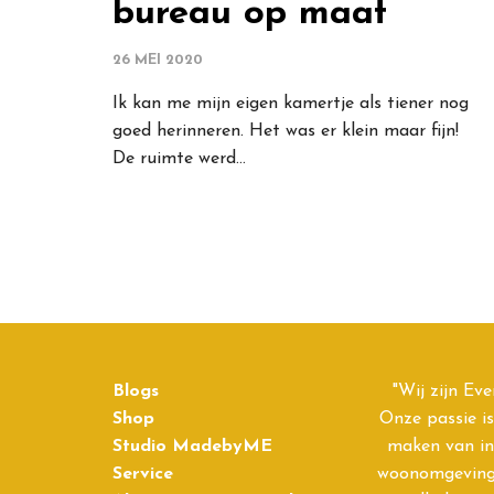
bureau op maat
26 MEI 2020
Ik kan me mijn eigen kamertje als tiener nog
goed herinneren. Het was er klein maar fijn!
De ruimte werd…
Blogs
"Wij zijn Eve
Shop
Onze passie i
Studio MadebyME
maken van in
Service
woonomgeving