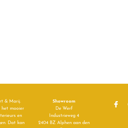
rt & Marij.
Showroom
s het mooier
De Werf
terieurs en
Industrieweg 4
en. Dat kan
2404 BZ Alphen aan den