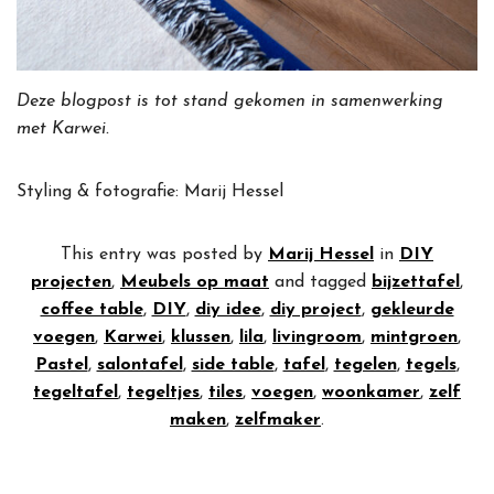
Deze blogpost is tot stand gekomen in samenwerking
met Karwei.
Styling & fotografie: Marij Hessel
This entry was posted by
Marij Hessel
in
DIY
projecten
,
Meubels op maat
and tagged
bijzettafel
,
coffee table
,
DIY
,
diy idee
,
diy project
,
gekleurde
voegen
,
Karwei
,
klussen
,
lila
,
livingroom
,
mintgroen
,
Pastel
,
salontafel
,
side table
,
tafel
,
tegelen
,
tegels
,
tegeltafel
,
tegeltjes
,
tiles
,
voegen
,
woonkamer
,
zelf
maken
,
zelfmaker
.