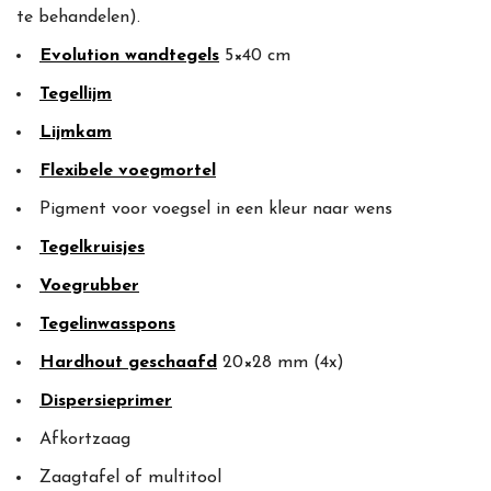
te behandelen).
Evolution wandtegels
5×40 cm
Tegellijm
Lijmkam
Flexibele voegmortel
Pigment voor voegsel in een kleur naar wens
Tegelkruisjes
Voegrubber
Tegelinwasspons
Hardhout geschaafd
20×28 mm (4x)
Dispersieprimer
Afkortzaag
Zaagtafel of multitool